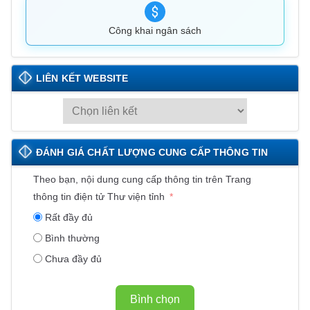
Công khai ngân sách
LIÊN KẾT WEBSITE
L
I
Ê
ĐÁNH GIÁ CHẤT LƯỢNG CUNG CẤP THÔNG TIN
N
K
Theo bạn, nội dung cung cấp thông tin trên Trang
Ế
thông tin điện tử Thư viện tỉnh
T
Rất đầy đủ
W
Bình thường
E
Chưa đầy đủ
B
S
I
Bình chọn