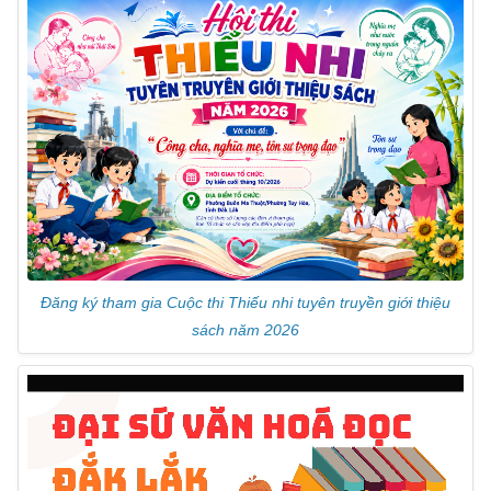
k
sl
at
e
Đăng ký tham gia Cuộc thi Thiếu nhi tuyên truyền giới thiệu
sách năm 2026