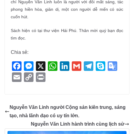
chí Nguyễn Văn Linh luôn là người với đôi mắt sáng, tác
phong hiền hòa, giản dị, một con người dễ mến có sức
cuốn hút.
Sách hiện có tại thư viện Hải Phú. Thân mời quý bạn đọc
tìm đọc.
Chia sẻ:
F
M
X
W
Li
G
T
S
G
a
e
h
n
m
el
ky
o
E
C
Pr
c
ss
at
k
ail
e
p
o
m
o
in
e
e
s
e
gr
e
gl
ail
p
t
b
n
A
dI
a
e
y
Nguyễn Văn Linh người Cộng sản kiên trung, sáng
o
g
p
n
m
Tr
Li
tạo, nhà lãnh đạo có uy tín lớn.
o
er
p
a
n
Nguyễn Văn Linh hành trình cùng lịch sử
k
n