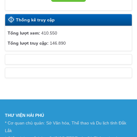
T
E
Thống kê truy cập
410.550
146.890
THƯ VIỆN HẢI PHÚ
* Cơ quan chủ quản: Sở Văn hóa, Thể thao và Du lịch tỉnh Đắk
Lắk