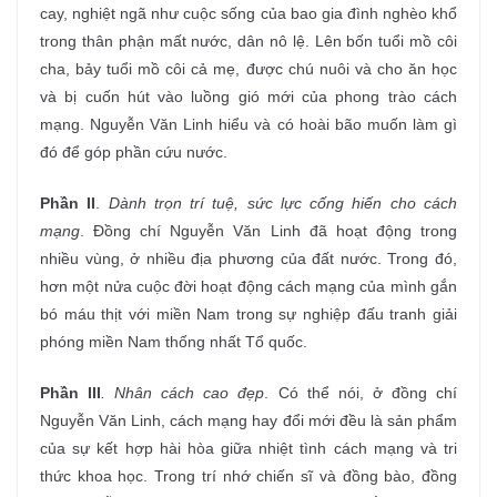
cay, nghiệt ngã như cuộc sống của bao gia đình nghèo khổ
trong thân phận mất nước, dân nô lệ. Lên bốn tuổi mồ côi
cha, bảy tuổi mồ côi cả mẹ, được chú nuôi và cho ăn học
và bị cuốn hút vào luồng gió mới của phong trào cách
mạng. Nguyễn Văn Linh hiểu và có hoài bão muốn làm gì
đó để góp phần cứu nước.
Phần II
.
Dành trọn trí tuệ, sức lực cống hiến cho cách
mạng
. Đồng chí Nguyễn Văn Linh đã hoạt động trong
nhiều vùng, ở nhiều địa phương của đất nước. Trong đó,
hơn một nửa cuộc đời hoạt động cách mạng của mình gắn
bó máu thịt với miền Nam trong sự nghiệp đấu tranh giải
phóng miền Nam thống nhất Tổ quốc.
Phần III
. Nhân cách cao đẹp
. Có thể nói, ở đồng chí
Nguyễn Văn Linh, cách mạng hay đổi mới đều là sản phẩm
của sự kết hợp hài hòa giữa nhiệt tình cách mạng và tri
thức khoa học. Trong trí nhớ chiến sĩ và đồng bào, đồng