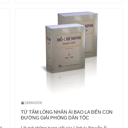
19/06/2026
TỪ TẤM LÒNG NHÂN ÁI BAO LA ĐẾN CON
ĐƯỜNG GIẢI PHÓNG DÂN TỘC
có
Lật mở những trang viết của Lãnh tụ Nguyễn Ái