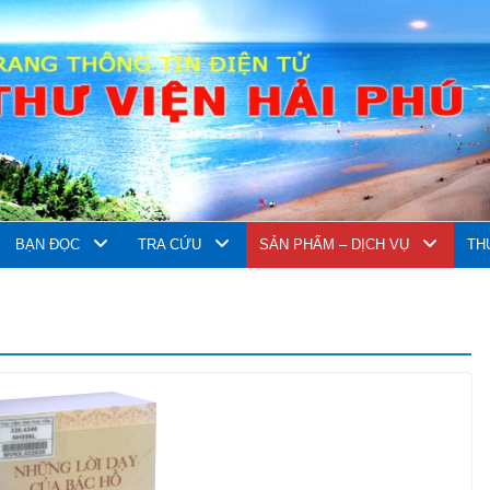
BẠN ĐỌC
TRA CỨU
SẢN PHẨM – DỊCH VỤ
TH