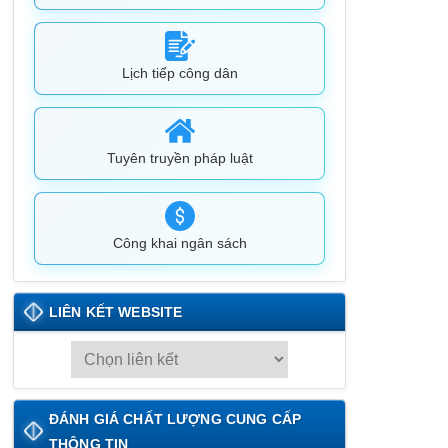
Lịch tiếp công dân
Tuyên truyền pháp luật
Công khai ngân sách
LIÊN KẾT WEBSITE
L
I
Ê
ĐÁNH GIÁ CHẤT LƯỢNG CUNG CẤP
N
THÔNG TIN