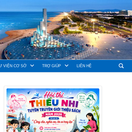
Ư VIỆN CƠ SỞ
TRỢ GIÚP
LIÊN HỆ