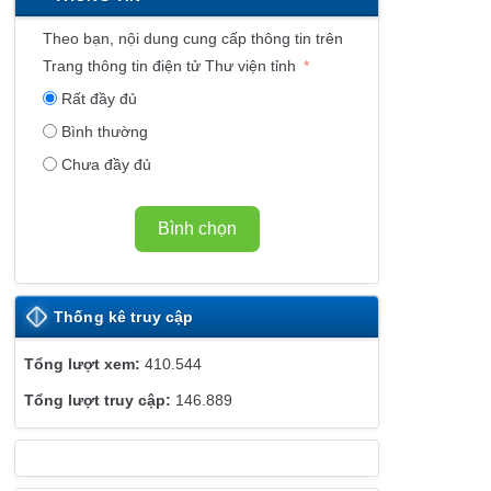
K
Ế
Theo bạn, nội dung cung cấp thông tin trên
T
Trang thông tin điện tử Thư viện tỉnh
W
Rất đầy đủ
E
Bình thường
B
Chưa đầy đủ
S
I
T
Bình chọn
E
Thống kê truy cập
410.544
146.889