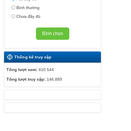
E
Bình thường
B
Chưa đầy đủ
S
I
T
Bình chọn
E
Thống kê truy cập
410.544
146.889