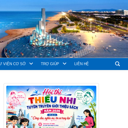
Ư VIỆN CƠ SỞ
TRỢ GIÚP
LIÊN HỆ