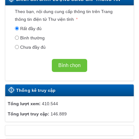
N
K
Theo bạn, nội dung cung cấp thông tin trên Trang
Ế
thông tin điện tử Thư viện tỉnh
T
Rất đầy đủ
W
Bình thường
E
Chưa đầy đủ
B
S
I
Bình chọn
T
E
Thống kê truy cập
410.544
146.889