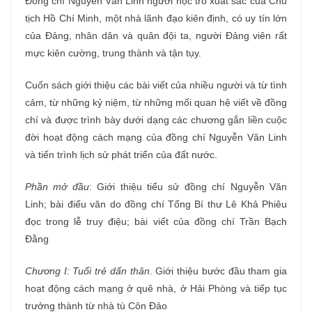
Đồng chí Nguyễn Văn Linh người học trò xuất sắc của Chủ
tịch Hồ Chí Minh, một nhà lãnh đạo kiên định, có uy tín lớn
của Đảng, nhân dân và quân đội ta, người Đảng viên rất
mực kiên cường, trung thành và tận tụy.
Cuốn sách giới thiệu các bài viết của nhiều người và từ tình
cảm, từ những kỷ niệm, từ những mối quan hệ viết về đồng
chí và được trình bày dưới dạng các chương gắn liền cuộc
đời hoạt động cách mạng của đồng chí Nguyễn Văn Linh
và tiến trình lịch sử phát triển của đất nước.
Phần mở đầu
: Giới thiệu tiểu sử đồng chí Nguyễn Văn
Linh; bài điếu văn do đồng chí Tổng Bí thư Lê Khả Phiêu
đọc trong lễ truy điệu; bài viết của đồng chí Trần Bạch
Đằng
Chương I: Tuổi trẻ dấn thân
. Giới thiệu bước đầu tham gia
hoạt động cách mạng ở quê nhà, ở Hải Phòng và tiếp tục
trưởng thành từ nhà tù Côn Đảo