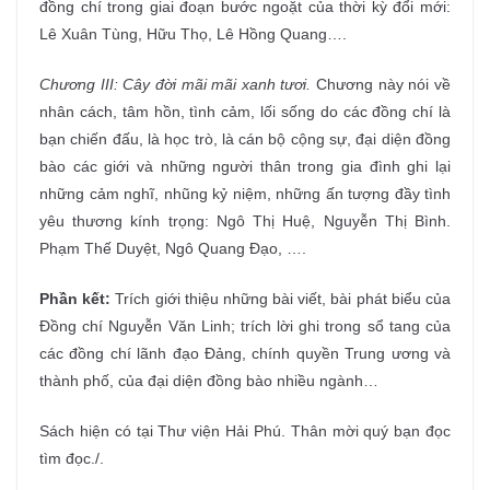
đồng chí trong giai đoạn bước ngoặt của thời kỳ đổi mới:
Lê Xuân Tùng, Hữu Thọ, Lê Hồng Quang….
Chương III: Cây đời mãi mãi xanh tươi.
Chương này nói về
nhân cách, tâm hồn, tình cảm, lối sống do các đồng chí là
bạn chiến đấu, là học trò, là cán bộ cộng sự, đại diện đồng
bào các giới và những người thân trong gia đình ghi lại
những cảm nghĩ, nhũng kỷ niệm, những ấn tượng đầy tình
yêu thương kính trọng: Ngô Thị Huệ, Nguyễn Thị Bình.
Phạm Thế Duyệt, Ngô Quang Đạo, ….
Phần kết:
Trích giới thiệu những bài viết, bài phát biểu của
Đồng chí Nguyễn Văn Linh; trích lời ghi trong sổ tang của
các đồng chí lãnh đạo Đảng, chính quyền Trung ương và
thành phố, của đại diện đồng bào nhiều ngành…
Sách hiện có tại Thư viện Hải Phú. Thân mời quý bạn đọc
tìm đọc./.