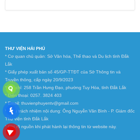
THƯ VIỆN HẢI PHÚ
* Cơ quan chủ quản: Sở Văn hóa, Thể thao và Du lịch tỉnh Đắk
Lắk
* Giấy phép xuất bản số 45/GP-TTĐT của Sở Thông tin và
Truyền thông, cấp ngày 20/9/2023
* Địa chỉ: 258 Trần Hưng Đạo, phường Tuy Hòa, tỉnh Đắk Lắk
* Điện thoại: 0257. 3824 403
* Email: thuvienphuyentv@gmail.com
* Chịu trách nhiệm nội dung: Ông Nguyễn Văn Bình - P. Giám đốc
Thư viện tỉnh Đắk Lắk
* Ghi rõ nguồn khi phát hành lại thông tin từ website này.