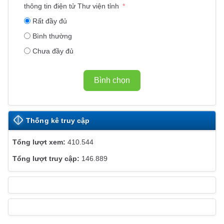
Ế
thông tin điện tử Thư viện tỉnh
T
Rất đầy đủ
W
Bình thường
E
Chưa đầy đủ
B
S
I
Bình chọn
T
E
Thống kê truy cập
410.544
146.889