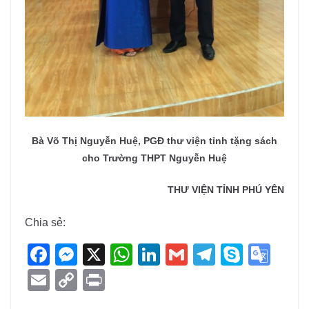
Bà Võ Thị Nguyễn Huệ, PGĐ thư viện tỉnh
tặng sách
cho Trường THPT Nguyễn Huệ
THƯ VIỆN TỈNH PHÚ YÊN
Chia sẻ:
F
M
X
W
Li
G
T
S
G
a
e
h
n
m
el
ky
o
E
C
Pr
c
ss
at
k
ail
e
p
o
m
o
in