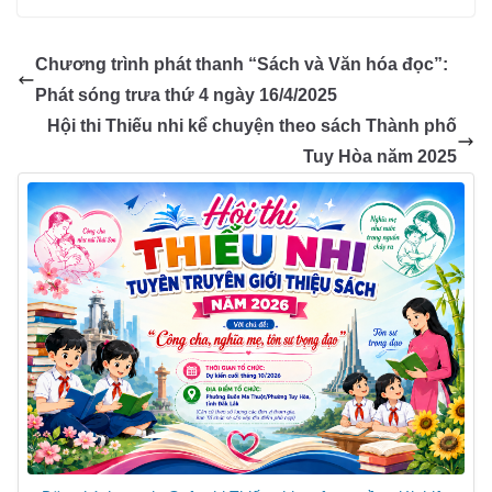
e
e
s
e
gr
e
gl
ail
p
t
b
n
A
dI
a
e
y
Chương trình phát thanh “Sách và Văn hóa đọc”:
o
g
p
n
m
Tr
Li
Phát sóng trưa thứ 4 ngày 16/4/2025
o
er
p
a
n
Hội thi Thiếu nhi kể chuyện theo sách Thành phố
k
n
k
Tuy Hòa năm 2025
sl
at
e