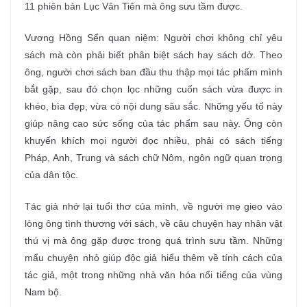
11 phiên bản Lục Vân Tiên mà ông sưu tầm được.
Vương Hồng Sển quan niệm: Người chơi không chỉ yêu
sách mà còn phải biết phân biệt sách hay sách dở. Theo
ông, người chơi sách ban đầu thu thập mọi tác phẩm mình
bắt gặp, sau đó chọn lọc những cuốn sách vừa được in
khéo, bìa đẹp, vừa có nội dung sâu sắc. Những yếu tố này
giúp nâng cao sức sống của tác phẩm sau này. Ông còn
khuyến khích mọi người đọc nhiều, phải có sách tiếng
Pháp, Anh, Trung và sách chữ Nôm, ngôn ngữ quan trọng
của dân tộc.
Tác giả nhớ lại tuổi thơ của mình, về người mẹ gieo vào
lòng ông tình thương với sách, về câu chuyện hay nhân vật
thú vị mà ông gặp được trong quá trình sưu tầm. Những
mẩu chuyện nhỏ giúp độc giả hiểu thêm về tính cách của
tác giả, một trong những nhà văn hóa nổi tiếng của vùng
Nam bộ.