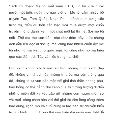
Sách có đoạn: Mẹ tôi mất năm 1913, lúc tôi vừa được
mười-một tuổi, ngây thơ nào biết gì. Mẹ tôi sắm nhiều bộ
truyện Tàu, Tam Quốc, Nhạc Phi… dành dụm từng cắc
từng xu, đếm đủ bốn cắc bạc mới mua được một cuốn
truyện mỏng dánh ‘xem một chút một lát thì hết (lời mẹ tôi
nói). Thế mà mẹ con đêm nào như đêm nấy, thức chong
đèn dầu lén đọc đi đọc lại mãi cũng bao nhiêu cuốn ấy: mẹ
tôi nhờ nó mà biết chữ quốc ngữ; tôi cũng nhờ nó mà hiểu
qua các điển tích Tàu và hiếu trung hai chữ.
Đọc sách không chỉ là việc sở hữu những cuốn sách đẹp
đẽ, không chỉ là tích lũy những tri thức mà còn thông qua
đó, chúng ta tự vun đắp một thế giới tinh thần phong phú,
bay bổng có thể bằng đôi cánh của trí tưởng tượng đi đến
những miền đất xa xôi, gặp gỡ những con người mới, sự
vật mới; càng chan hòa với thế giới thì tấm lòng càng thêm
bao dung, rộng mở và cuối cùng là tạo nên sự chuyển biến
trong chính mình. Trong thế giới hiện đại ngày nay, thật dễ