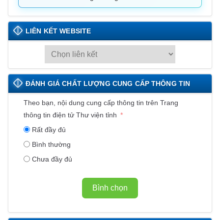
LIÊN KẾT WEBSITE
L
I
Ê
ĐÁNH GIÁ CHẤT LƯỢNG CUNG CẤP THÔNG TIN
N
K
Theo bạn, nội dung cung cấp thông tin trên Trang
Ế
thông tin điện tử Thư viện tỉnh
T
Rất đầy đủ
W
Bình thường
E
Chưa đầy đủ
B
S
I
Bình chọn
T
E