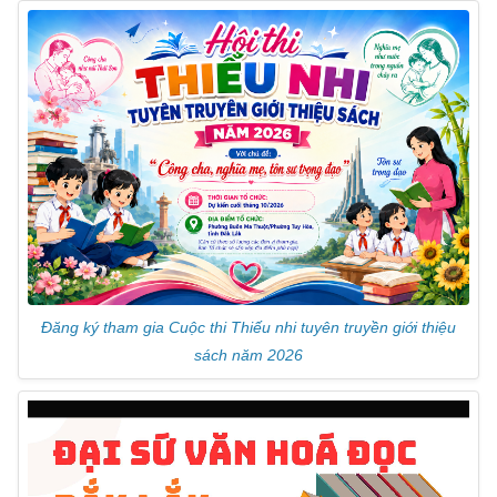
k
n
k
sl
at
e
Đăng ký tham gia Cuộc thi Thiếu nhi tuyên truyền giới thiệu
sách năm 2026