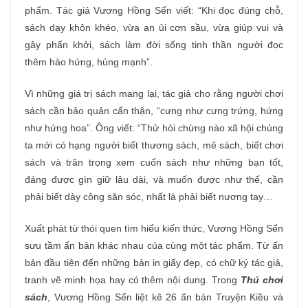
phẩm. Tác giả Vương Hồng Sển viết: “Khi đọc đúng chỗ,
sách dạy khôn khéo, vừa an ủi cơn sầu, vừa giúp vui và
gây phấn khởi, sách làm đời sống tinh thần người đọc
thêm hào hứng, hùng mạnh”.
Vì những giá trị sách mang lại, tác giả cho rằng người chơi
sách cần bảo quản cẩn thận, “cưng như cưng trứng, hứng
như hứng hoa”. Ông viết: “Thử hỏi chừng nào xã hội chúng
ta mới có hạng người biết thương sách, mê sách, biết chơi
sách và trân trọng xem cuốn sách như những bạn tốt,
đáng được gìn giữ lâu dài, và muốn được như thế, cần
phải biết dày công săn sóc, nhất là phải biết nương tay…
Xuất phát từ thói quen tìm hiểu kiến thức, Vương Hồng Sển
sưu tầm ấn bản khác nhau của cùng một tác phẩm. Từ ấn
bản đầu tiên đến những bản in giấy đẹp, có chữ ký tác giả,
tranh vẽ minh họa hay có thêm nội dung. Trong
Thú chơi
sách
, Vương Hồng Sển liệt kê 26 ấn bản Truyện Kiều và