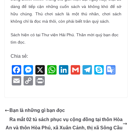
dàng để tiếp cận những cuốn sách và không khó để sở
hữu chúng. Thú chơi sách là một thú nhân, chơi sách
không chỉ là đọc mà thôi, còn phải biết trân quý sách.
Sách hiện có tại Thư viện Hải Phú. Thân mời quý bạn đọc
tìm đọc.
Chia sẻ:
F
M
X
W
Li
G
T
S
G
a
e
h
n
m
el
ky
o
E
C
Pr
c
ss
at
k
ail
e
p
o
m
o
in
e
e
s
e
gr
e
gl
ail
p
t
b
n
A
dI
a
e
y
Bạn là những gì bạn đọc
o
g
p
n
m
Tr
Li
Ra mắt 02 tủ sách phục vụ cộng đồng tại thôn Hòa
o
er
p
a
n
An và thôn Hòa Phú, xã Xuân Cảnh, thị xã Sông Cầu