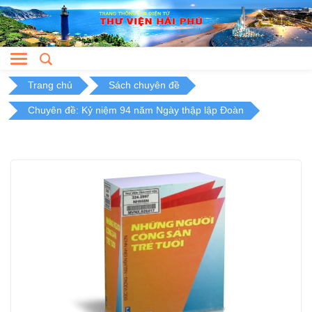
Skip
to
content
Trang chủ
Sách chuyên đề
Chuyên đề: Kỷ niệm 94 năm Ngày thập lập Đoàn