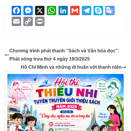
F
M
X
W
Li
G
T
S
G
a
e
h
n
m
el
ky
o
E
C
Pr
c
ss
at
k
ail
e
p
o
m
o
in
e
e
s
e
gr
e
gl
ail
p
t
b
n
A
dI
a
e
y
Chương trình phát thanh “Sách và Văn hóa đọc”:
o
g
p
n
m
Tr
Li
Phát sóng trưa thứ 4 ngày 19/3/2025
o
er
p
a
n
Hồ Chí Minh và những di huấn với thanh niên
k
n
k
sl
at
e