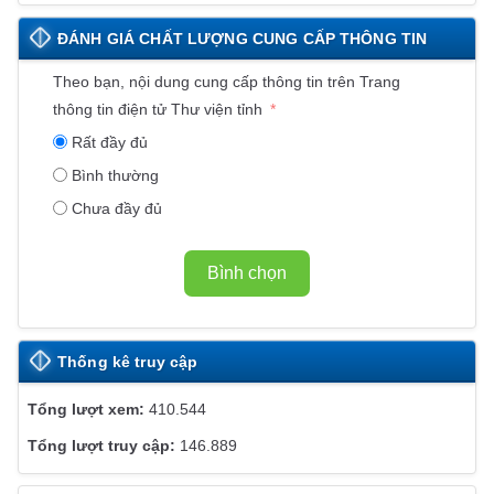
Ê
ĐÁNH GIÁ CHẤT LƯỢNG CUNG CẤP THÔNG TIN
N
K
Theo bạn, nội dung cung cấp thông tin trên Trang
Ế
thông tin điện tử Thư viện tỉnh
T
Rất đầy đủ
W
Bình thường
E
Chưa đầy đủ
B
S
I
Bình chọn
T
E
Thống kê truy cập
410.544
146.889