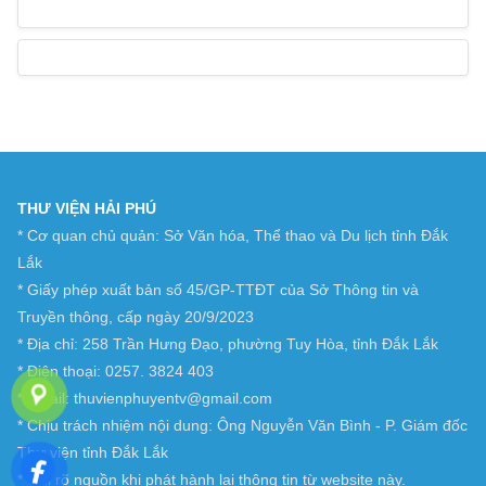
THƯ VIỆN HẢI PHÚ
* Cơ quan chủ quản: Sở Văn hóa, Thể thao và Du lịch tỉnh Đắk
Lắk
* Giấy phép xuất bản số 45/GP-TTĐT của Sở Thông tin và
Truyền thông, cấp ngày 20/9/2023
* Địa chỉ: 258 Trần Hưng Đạo, phường Tuy Hòa, tỉnh Đắk Lắk
* Điện thoại: 0257. 3824 403
* Email: thuvienphuyentv@gmail.com
* Chịu trách nhiệm nội dung: Ông Nguyễn Văn Bình - P. Giám đốc
Thư viện tỉnh Đắk Lắk
* Ghi rõ nguồn khi phát hành lại thông tin từ website này.