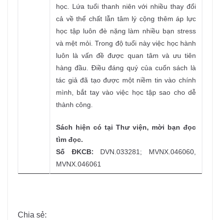
học. Lứa tuổi thanh niên với nhiều thay đổi
cả về thể chất lẫn tâm lý cộng thêm áp lực
học tập luôn đè nặng làm nhiều bạn stress
và mệt mỏi. Trong độ tuổi này việc học hành
luôn là vấn đề được quan tâm và ưu tiên
hàng đầu. Điều đáng quý của cuốn sách là
tác giả đã tạo được một niềm tin vào chính
mình, bắt tay vào việc học tập sao cho dễ
thành công.
Sách hiện có tại Thư viện, mời bạn đọc
tìm đọc.
Số ĐKCB:
DVN.033281; MVNX.046060,
MVNX.046061
Chia sẻ: