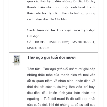
qua các thời kỳ… đến những lời Bác Hồ dạy
thanh thiếu nhi trong cuộc sinh hoạt thanh
thiếu nhi học tập làm theo tư tưởng, phong
cách, đạo đức Hồ Chí Minh.
Sách hiện có tại Thư viện, mời bạn đọc
tìm đọc.
Số ĐKCB:
DVN.035032; MVNX.048851,
MVNX.048852
Thư ngỏ gửi tuổi đôi mươi
Tóm tắt:
Thư ngỏ gửi tuổi đôi mươi
giải đáp
những thắc mắc của thanh niên về mọi vấn
đề từ quan niệm về nhân sinh, nhận định về
thời đại, tới cách tu dưỡng, làm việc, chỉ huy,
tiêu tiền, tiêu khiển, tình yêu, hôn nhân, tín
ngưỡng… Tuổi đôi mươi là độ tuổi đẹp nhất
của cuộc đời. Khi đó chúng ta có sự sôi sục