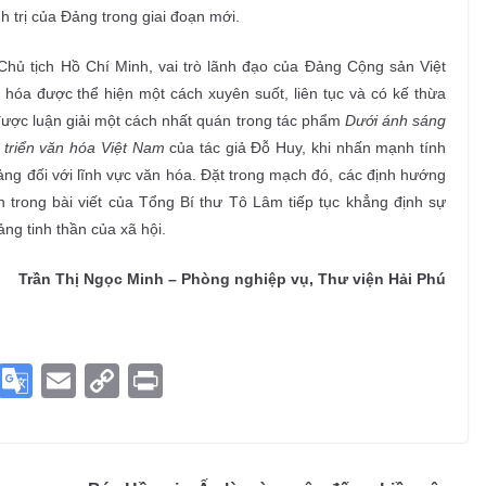
 trị của Đảng trong giai đoạn mới.
Chủ tịch Hồ Chí Minh, vai trò lãnh đạo của Đảng Cộng sản Việt
 hóa được thể hiện một cách xuyên suốt, liên tục và có kế thừa
 được luận giải một cách nhất quán trong tác phẩm
Dưới ánh sáng
 triển văn hóa Việt Nam
của tác giả Đỗ Huy, khi nhấn mạnh tính
Đảng đối với lĩnh vực văn hóa. Đặt trong mạch đó, các định hướng
n trong bài viết của Tổng Bí thư Tô Lâm tiếp tục khẳng định sự
ng tinh thần của xã hội.
Trần Thị Ngọc Minh – Phòng nghiệp vụ, Thư viện Hải Phú
S
G
E
C
Pr
ky
o
m
o
in
p
o
ail
p
t
e
gl
y