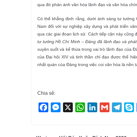
qua đó phản ánh văn hóa lãnh đạo và văn hóa chính
Có thể khẳng định rằng, dưới ánh sáng tư tưởng 
Nam đối với sự nghiệp xây dựng và phát triển văn
qua các giai đoạn lịch sử. Cách tiếp cận này cũng
tư tưởng Hồ Chí Minh – Đảng đã lãnh đạo và phát
xuyên suốt và kế thừa trong vai trò lãnh đạo của 
của Đại hội XIV và tinh thần chỉ đạo được thể hiệ
nhất quán của Đảng trong việc coi văn hóa là nền tả
Chia sẻ:
F
M
X
W
Li
G
T
a
e
h
n
m
el
c
ss
at
k
ail
e
e
e
s
e
gr