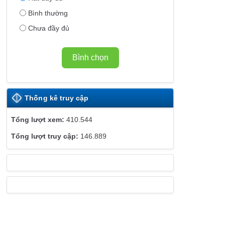
E
Bình thường
B
Chưa đầy đủ
S
I
T
Bình chọn
E
Thống kê truy cập
410.544
146.889