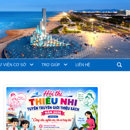
Ư VIỆN CƠ SỞ
TRỢ GIÚP
LIÊN HỆ