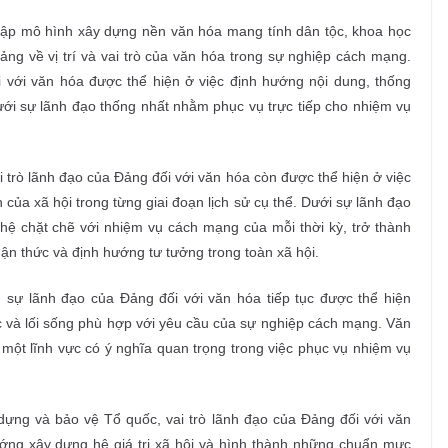
lập mô hình xây dựng nền văn hóa mang tính dân tộc, khoa học
ng về vị trí và vai trò của văn hóa trong sự nghiệp cách mạng.
i với văn hóa được thể hiện ở việc định hướng nội dung, thống
ưới sự lãnh đạo thống nhất nhằm phục vụ trực tiếp cho nhiệm vụ
i trò lãnh đạo của Đảng đối với văn hóa còn được thể hiện ở việc
 của xã hội trong từng giai đoạn lịch sử cụ thể. Dưới sự lãnh đạo
hệ chặt chẽ với nhiệm vụ cách mạng của mỗi thời kỳ, trở thành
ận thức và định hướng tư tưởng trong toàn xã hội.
 sự lãnh đạo của Đảng đối với văn hóa tiếp tục được thể hiện
đức và lối sống phù hợp với yêu cầu của sự nghiệp cách mạng. Văn
một lĩnh vực có ý nghĩa quan trọng trong việc phục vụ nhiệm vụ
 dựng và bảo vệ Tổ quốc, vai trò lãnh đạo của Đảng đối với văn
ướng xây dựng hệ giá trị xã hội và hình thành những chuẩn mực