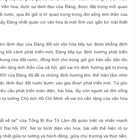
. Văn hóa, dưới sự lãnh đạo của Đảng, được đặt trong mối quan
t nước, qua đó giữ vị trí quan trọng trong đời sống tinh thần của
 thấy Đảng nhất quán coi văn hóa là một lĩnh vực gắn bó mật thiết
 trò lãnh đạo của Đảng đối với văn hóa tiếp tục được khẳng định
g bối cảnh phát triển mới, Đảng tiếp tục định hướng phát triển
ung của đất nước, đồng thời chú trọng giữ gìn bản sắc dân tộc
ền tảng tinh thần của xã hội, giữ vai trò định hướng giá trị trong
hứ XIV của Đảng đã đề ra những định hướng lớn, thể hiện tầm nhìn
việc lãnh đạo đất nước bước vào giai đoạn phát triển mới. Từ góc
u cầu phát triển toàn diện, hài hòa, lấy con người và đời sống
 tư tưởng Chủ tịch Hồ Chí Minh về vai trò nền tảng của văn hóa
ắt về ta!”
của Tổng Bí thư Tô Lâm đã quán triệt và nhấn mạnh
Đại hội XIV. Xét từ bình diện văn hóa, bài viết thể hiện rõ tư
 nhất giữa tư tưởng và hành động, giữa chủ trương và thực tiễn,