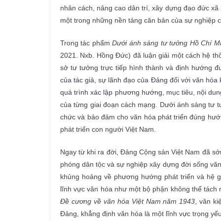
nhân cách, nâng cao dân trí, xây dựng đạo đức xã 
một trong những nền tảng căn bản của sự nghiệp 
Trong tác phẩm
Dưới ánh sáng tư tưởng Hồ Chí Mi
2021. Nxb. Hồng Đức) đã luận giải một cách hệ th
sở tư tưởng trực tiếp hình thành và định hướng 
của tác giả, sự lãnh đạo của Đảng đối với văn hóa
quá trình xác lập phương hướng, mục tiêu, nội dun
của từng giai đoạn cách mạng. Dưới ánh sáng tư tư
chức và bảo đảm cho văn hóa phát triển đúng hướn
phát triển con người Việt Nam.
Ngay từ khi ra đời, Đảng Cộng sản Việt Nam đã sớ
phóng dân tộc và sự nghiệp xây dựng đời sống văn
khủng hoảng về phương hướng phát triển và hệ giá 
lĩnh vực văn hóa như một bộ phận không thể tách r
Đề cương về văn hóa Việt Nam năm 1943
, văn k
Đảng, khẳng định văn hóa là một lĩnh vực trọng yế