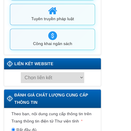
Tuyên truyền pháp luật
Công khai ngân sách
LIÊN KẾT WEBSITE
L
I
Ê
ĐÁNH GIÁ CHẤT LƯỢNG CUNG CẤP
N
THÔNG TIN
K
Ế
Theo bạn, nội dung cung cấp thông tin trên
T
Trang thông tin điện tử Thư viện tỉnh
W
Rất đầy đủ