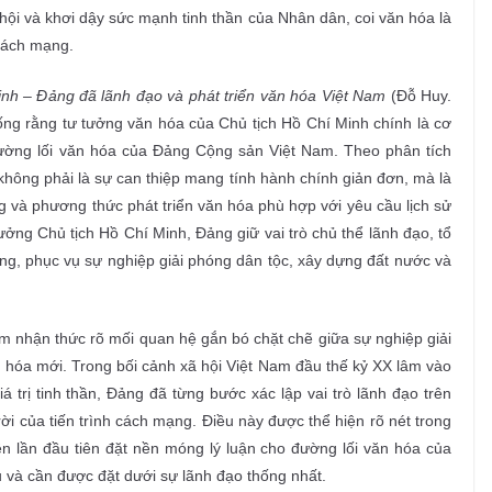
hội và khơi dậy sức mạnh tinh thần của Nhân dân, coi văn hóa là
cách mạng.
nh – Đảng đã lãnh đạo và phát triển văn hóa Việt Nam
(Đỗ Huy.
ống rằng tư tưởng văn hóa của Chủ tịch Hồ Chí Minh chính là cơ
đường lối văn hóa của Đảng Cộng sản Việt Nam. Theo phân tích
 không phải là sự can thiệp mang tính hành chính giản đơn, mà là
g và phương thức phát triển văn hóa phù hợp với yêu cầu lịch sử
ởng Chủ tịch Hồ Chí Minh, Đảng giữ vai trò chủ thể lãnh đạo, tổ
g, phục vụ sự nghiệp giải phóng dân tộc, xây dựng đất nước và
m nhận thức rõ mối quan hệ gắn bó chặt chẽ giữa sự nghiệp giải
 hóa mới. Trong bối cảnh xã hội Việt Nam đầu thế kỷ XX lâm vào
trị tinh thần, Đảng đã từng bước xác lập vai trò lãnh đạo trên
ời của tiến trình cách mạng. Điều này được thể hiện rõ nét trong
iện lần đầu tiên đặt nền móng lý luận cho đường lối văn hóa của
u và cần được đặt dưới sự lãnh đạo thống nhất.