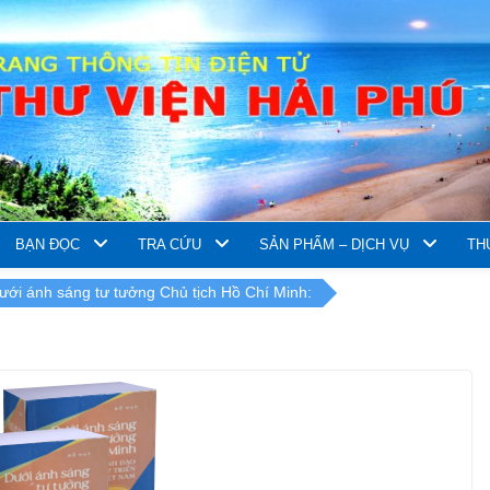
BẠN ĐỌC
TRA CỨU
SẢN PHẨM – DỊCH VỤ
TH
ưới ánh sáng tư tưởng Chủ tịch Hồ Chí Minh: