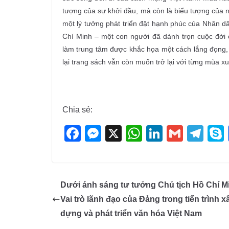
tượng của sự khởi đầu, mà còn là biểu tượng của n
một lý tưởng phát triển đặt hạnh phúc của Nhân dâ
Chí Minh – một con người đã dành trọn cuộc đời
làm trung tâm được khắc họa một cách lắng đọng, b
lại trang sách vẫn còn muốn trở lại với từng mùa xu
Chia sẻ:
F
M
X
W
Li
G
T
a
e
h
n
m
el
c
ss
at
k
ail
e
e
e
s
e
gr
Dưới ánh sáng tư tưởng Chủ tịch Hồ Chí M
b
n
A
dI
a
Vai trò lãnh đạo của Đảng trong tiến trình x
o
g
p
n
m
dựng và phát triển văn hóa Việt Nam