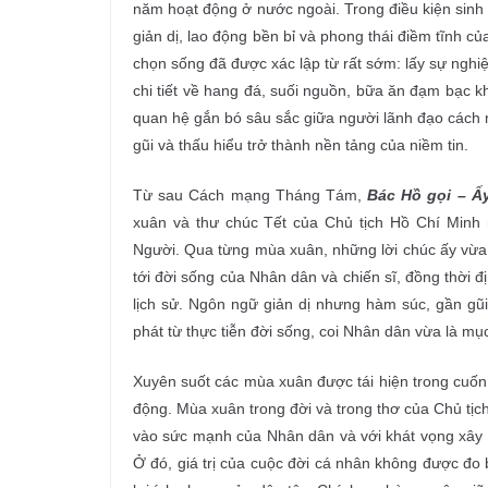
năm hoạt động ở nước ngoài. Trong điều kiện sinh 
giản dị, lao động bền bỉ và phong thái điềm tĩnh 
chọn sống đã được xác lập từ rất sớm: lấy sự nghi
chi tiết về hang đá, suối nguồn, bữa ăn đạm bạc
quan hệ gắn bó sâu sắc giữa người lãnh đạo cách 
gũi và thấu hiểu trở thành nền tảng của niềm tin.
Từ sau Cách mạng Tháng Tám,
Bác Hồ gọi – Ấ
xuân và thư chúc Tết của Chủ tịch Hồ Chí Minh
Người. Qua từng mùa xuân, những lời chúc ấy vừa 
tới đời sống của Nhân dân và chiến sĩ, đồng thời 
lịch sử. Ngôn ngữ giản dị nhưng hàm súc, gần gũ
phát từ thực tiễn đời sống, coi Nhân dân vừa là mục
Xuyên suốt các mùa xuân được tái hiện trong cuốn 
động. Mùa xuân trong đời và trong thơ của Chủ tịch
vào sức mạnh của Nhân dân và với khát vọng xây 
Ở đó, giá trị của cuộc đời cá nhân không được đo