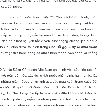
a cái riêng và cái chung ấy đã làm nên tầm vóc đặc biệt của một
 của đất nước.
nh qua các mùa xuân trong cuộc đời Chủ tịch Hồ Chí Minh, cuốn
 lâu dài đối với nhận thức về con đường cách mạng Việt Nam.
 Bí thư Tô Lâm nhiều lần nhấn mạnh sức sống, uy tín và bản lĩnh
ắp từ mối quan hệ gắn bó máu thịt với Nhân dân, từ việc kiên
 dân như một nguyên tắc xuyên suốt chặng đường lịch sử của
Hồ Chí Minh được tái hiện trong
Bác Hồ gọi – Ấy là mùa xuân
 phương thức hành động đã được hình thành, vận hành và khẳng
ứ XIV của Đảng Cộng sản Việt Nam xác định yêu cầu tiếp tục đổi
 kết toàn dân tộc, xây dựng đất nước phồn vinh, hạnh phúc, lấy
, những giá trị được phản ánh qua các mùa xuân trong cuộc đời
ục và bền vững của một định hướng phát triển đặt lợi ích của Nhân
vậy, đọc
Bác Hồ gọi – Ấy là mùa xuân đến
không chỉ là đọc lại
 còn là dịp để suy ngẫm về những nền tảng tinh thần đã làm nên
, trong ý nghĩa sâu xa mà cuốn sách gợi mở, không chỉ là biểu