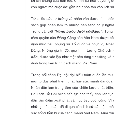
lợi ích chung của dân tộc. Chính sự hòa quyện giữ
con người mà cuộc đời gần như hòa tan vào lịch sử
Từ chiều sâu tư tưởng và nhân văn được hình thà
sách góp phần làm rõ những nền tảng có ý nghĩa
Trong bài viết
“Vững bước dưới cờ Đảng”
, Tổng
cầm quyền của Đảng Cộng sản Việt Nam được bồi đ
định mục tiêu phụng sự Tổ quốc và phục vụ Nhân
Đảng. Những giá trị đó, qua hình tượng Chủ tịch 
đến
, được xác lập như một nền tảng tư tưởng và
định trong tiến trình cách mạng Việt Nam.
Trong bối cảnh Đại hội đại biểu toàn quốc lần th
mới tư duy phát triển, phát huy sức mạnh đại đoàn
Nhân dân làm trung tâm của chiến lược phát triển
Chủ tịch Hồ Chí Minh tiếp tục cho thấy tính liên t
dân làm điểm xuất phát và mục tiêu cuối cùng. Vì 
những mùa xuân đã đi qua của lịch sử dân tộc, mà
sức sống bền bỉ của cách mạng Việt Nam. Mùa xuân