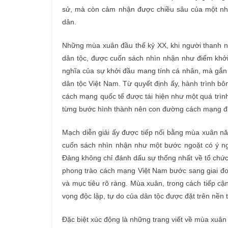
sử, mà còn cảm nhận được chiều sâu của một nhâ
dân.
Những mùa xuân đầu thế kỷ XX, khi người thanh n
dân tộc, được cuốn sách nhìn nhận như điểm khở
nghĩa của sự khởi đầu mang tính cá nhân, mà gắn v
dân tộc Việt Nam. Từ quyết định ấy, hành trình bô
cách mạng quốc tế được tái hiện như một quá trình 
từng bước hình thành nên con đường cách mạng đ
Mạch diễn giải ấy được tiếp nối bằng mùa xuân 
cuốn sách nhìn nhận như một bước ngoặt có ý ng
Đảng không chỉ đánh dấu sự thống nhất về tổ chức 
phong trào cách mạng Việt Nam bước sang giai đoạn
và mục tiêu rõ ràng. Mùa xuân, trong cách tiếp cậ
vọng độc lập, tự do của dân tộc được đặt trên nền 
Đặc biệt xúc động là những trang viết về mùa xuân