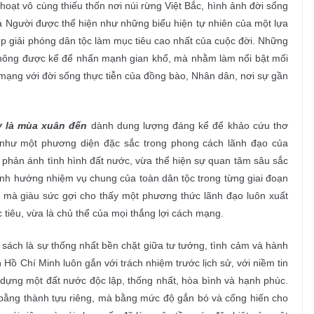
hoạt vô cùng thiếu thốn nơi núi rừng Việt Bắc, hình ảnh đời sống
của Người được thể hiện như những biểu hiện tự nhiên của một lựa
ệp giải phóng dân tộc làm mục tiêu cao nhất của cuộc đời. Những
 không được kể để nhấn mạnh gian khổ, mà nhằm làm nổi bật mối
mạng với đời sống thực tiễn của đồng bào, Nhân dân, nơi sự gần
y là mùa xuân đến
dành dung lượng đáng kể để khảo cứu thơ
 như một phương diện đặc sắc trong phong cách lãnh đạo của
phản ánh tình hình đất nước, vừa thể hiện sự quan tâm sâu sắc
định hướng nhiệm vụ chung của toàn dân tộc trong từng giai đoạn
i mà giàu sức gợi cho thấy một phương thức lãnh đạo luôn xuất
 tiêu, vừa là chủ thể của mọi thắng lợi cách mạng.
sách là sự thống nhất bền chặt giữa tư tưởng, tình cảm và hành
 Hồ Chí Minh luôn gắn với trách nhiệm trước lịch sử, với niềm tin
dựng một đất nước độc lập, thống nhất, hòa bình và hạnh phúc.
 bằng thành tựu riêng, mà bằng mức độ gắn bó và cống hiến cho