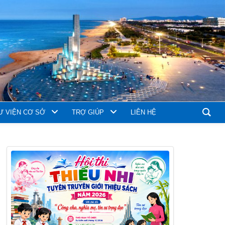
Ư VIỆN CƠ SỞ
TRỢ GIÚP
LIÊN HỆ