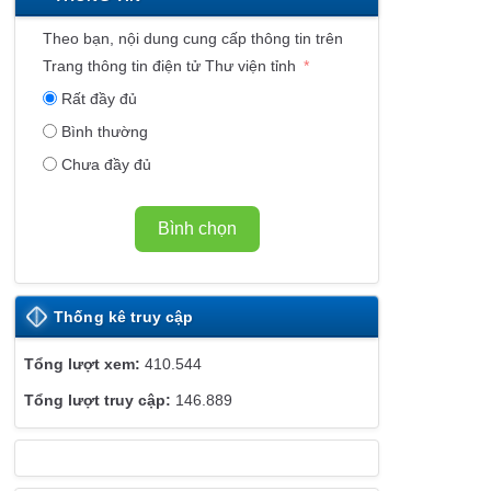
K
Ế
Theo bạn, nội dung cung cấp thông tin trên
T
Trang thông tin điện tử Thư viện tỉnh
W
Rất đầy đủ
E
Bình thường
B
Chưa đầy đủ
S
I
T
Bình chọn
E
Thống kê truy cập
410.544
146.889