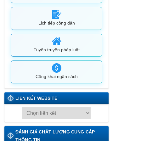
Lịch tiếp công dân
Tuyên truyền pháp luật
Công khai ngân sách
LIÊN KẾT WEBSITE
L
I
Ê
ĐÁNH GIÁ CHẤT LƯỢNG CUNG CẤP
N
THÔNG TIN