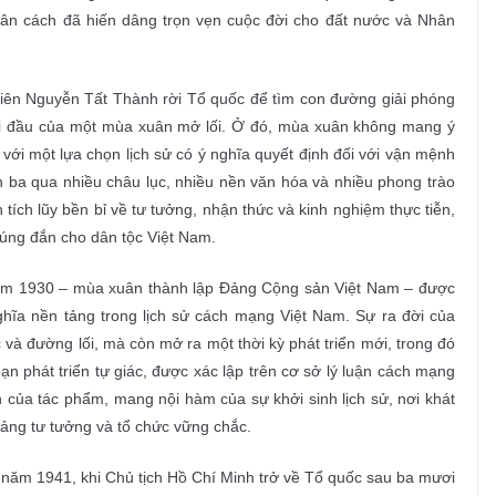
n cách đã hiến dâng trọn vẹn cuộc đời cho đất nước và Nhân
iên Nguyễn Tất Thành rời Tổ quốc để tìm con đường giải phóng
i đầu của một mùa xuân mở lối. Ở đó, mùa xuân không mang ý
ới một lựa chọn lịch sử có ý nghĩa quyết định đối với vận mệnh
n ba qua nhiều châu lục, nhiều nền văn hóa và nhiều phong trào
tích lũy bền bỉ về tư tưởng, nhận thức và kinh nghiệm thực tiễn,
úng đắn cho dân tộc Việt Nam.
năm 1930 – mùa xuân thành lập Đảng Cộng sản Việt Nam – được
hĩa nền tảng trong lịch sử cách mạng Việt Nam. Sự ra đời của
và đường lối, mà còn mở ra một thời kỳ phát triển mới, trong đó
 phát triển tự giác, được xác lập trên cơ sở lý luận cách mạng
n của tác phẩm, mang nội hàm của sự khởi sinh lịch sử, nơi khát
tảng tư tưởng và tổ chức vững chắc.
 năm 1941, khi Chủ tịch Hồ Chí Minh trở về Tổ quốc sau ba mươi