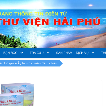
BẠN ĐỌC
TRA CỨU
SẢN PHẨM – DỊCH VỤ
TH
ác Hồ gọi – Ấy là mùa xuân đến: chiều