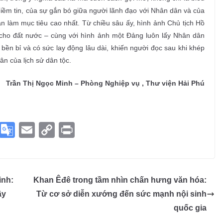
iềm tin, của sự gắn bó giữa người lãnh đạo với Nhân dân và của
n làm mục tiêu cao nhất. Từ chiều sâu ấy, hình ảnh Chủ tịch Hồ
 cho đất nước – cùng với hình ảnh một Đảng luôn lấy Nhân dân
ền bỉ và có sức lay động lâu dài, khiến người đọc sau khi khép
ân của lịch sử dân tộc.
Trần Thị Ngọc Minh – Phòng Nghiệp vụ , Thư viện Hải Phú
S
G
E
C
Pr
ky
o
m
o
in
p
o
ail
p
t
e
gl
y
inh:
Khan Êđê trong tầm nhìn chấn hưng văn hóa:
e
Li
ây
Từ cơ sở diễn xướng đến sức mạnh nội sinh
Tr
n
quốc gia