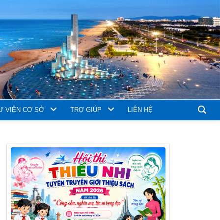
Ư VIỆN CƠ SỞ
TRỢ GIÚP
LIÊN HỆ