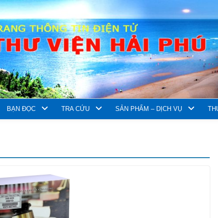
BẠN ĐỌC
TRA CỨU
SẢN PHẨM – DỊCH VỤ
TH