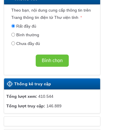
K
Ế
Theo bạn, nội dung cung cấp thông tin trên
T
Trang thông tin điện tử Thư viện tỉnh
W
Rất đầy đủ
E
Bình thường
B
Chưa đầy đủ
S
I
T
Bình chọn
E
Thống kê truy cập
410.544
146.889