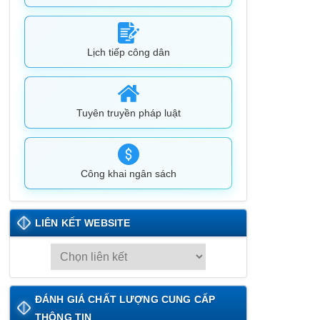
Lịch tiếp công dân
Tuyên truyền pháp luật
Công khai ngân sách
LIÊN KẾT WEBSITE
L
I
Ê
ĐÁNH GIÁ CHẤT LƯỢNG CUNG CẤP
N
THÔNG TIN