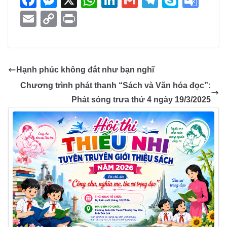
a
e
h
n
m
el
ky
o
E
C
Pr
c
ss
at
k
ail
e
p
o
m
o
in
e
e
s
e
gr
e
gl
ail
p
t
b
n
A
dI
a
e
y
Hạnh phúc không đắt như bạn nghĩ
o
g
p
n
m
Tr
Li
Chương trình phát thanh “Sách và Văn hóa đọc”:
o
er
p
a
n
Phát sóng trưa thứ 4 ngày 19/3/2025
k
n
k
sl
at
e