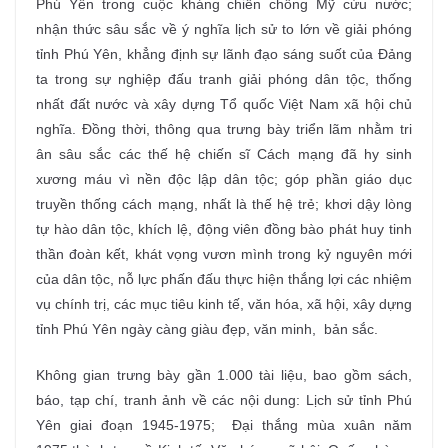
Phú Yên trong cuộc kháng chiến chống Mỹ cứu nước;
nhận thức sâu sắc về ý nghĩa lịch sử to lớn về giải phóng
tỉnh Phú Yên, khẳng định sự lãnh đạo sáng suốt của Đảng
ta trong sự nghiệp đấu tranh giải phóng dân tộc, thống
nhất đất nước và xây dựng Tổ quốc Việt Nam xã hội chủ
nghĩa. Đồng thời, thông qua trưng bày triển lãm nhằm tri
ân sâu sắc các thế hệ chiến sĩ Cách mạng đã hy sinh
xương máu vì nền độc lập dân tộc; góp phần giáo dục
truyền thống cách mạng, nhất là thế hệ trẻ; khơi dậy lòng
tự hào dân tộc, khích lệ, động viên đồng bào phát huy tinh
thần đoàn kết, khát vọng vươn mình trong kỷ nguyên mới
của dân tộc, nỗ lực phấn đấu thực hiện thắng lợi các nhiệm
vụ chính trị, các mục tiêu kinh tế, văn hóa, xã hội, xây dựng
tỉnh Phú Yên ngày càng giàu đẹp, văn minh, bản sắc.
Không gian trưng bày gần 1.000 tài liệu, bao gồm sách,
báo, tạp chí, tranh ảnh về các nội dung: Lịch sử tỉnh Phú
Yên giai đoạn 1945-1975; Đại thắng mùa xuân năm