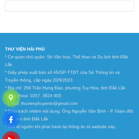
THƯ VIỆN HẢI PHÚ
* Cơ quan chủ quản: Sở Văn hóa, Thể thao và Du lịch tỉnh Đắk
Lắk
* Giấy phép xuất bản số 45/GP-TTĐT của Sở Thông tin và
Truyền thông, cấp ngày 20/9/2023
* Địa chỉ: 258 Trần Hưng Đạo, phường Tuy Hòa, tỉnh Đắk Lắk
* Điện thoại: 0257. 3824 403
* Email: thuvienphuyentv@gmail.com
* Chịu trách nhiệm nội dung: Ông Nguyễn Văn Bình - P. Giám đốc
Thư viện tỉnh Đắk Lắk
* Ghi rõ nguồn khi phát hành lại thông tin từ website này.