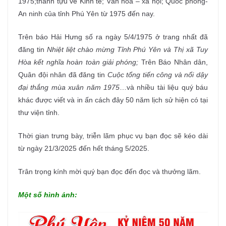
1975;thành tựu về Kinh tế; Văn hóa – xã hội; Quốc phòng-
An ninh của tỉnh Phú Yên từ 1975 đến nay.
Trên báo Hải Hưng số ra ngày 5/4/1975 ở trang nhất đã
đăng tin
Nhiệt liệt chào mừng Tỉnh Phú Yên và Thị xã Tuy
Hòa kết nghĩa hoàn toàn giải phóng;
Trên Báo Nhân dân,
Quân đội nhân đã đăng tin
Cuộc tổng tiến công và nổi dậy
đại thắng mùa xuân năm 1975
…và nhiều tài liệu quý báu
khác được viết và in ấn cách đây 50 năm lịch sử hiện có tại
thư viện tỉnh.
Thời gian trưng bày, triễn lãm phục vụ bạn đọc sẽ kéo dài
từ ngày 21/3/2025 đến hết tháng 5/2025.
Trân trọng kính mời quý bạn đọc đến đọc và thưởng lãm.
Một số hình ảnh: