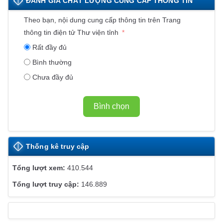
ĐÁNH GIÁ CHẤT LƯỢNG CUNG CẤP THÔNG TIN
N
K
Theo bạn, nội dung cung cấp thông tin trên Trang
Ế
thông tin điện tử Thư viện tỉnh
T
Rất đầy đủ
W
Bình thường
E
Chưa đầy đủ
B
S
I
Bình chọn
T
E
Thống kê truy cập
410.544
146.889