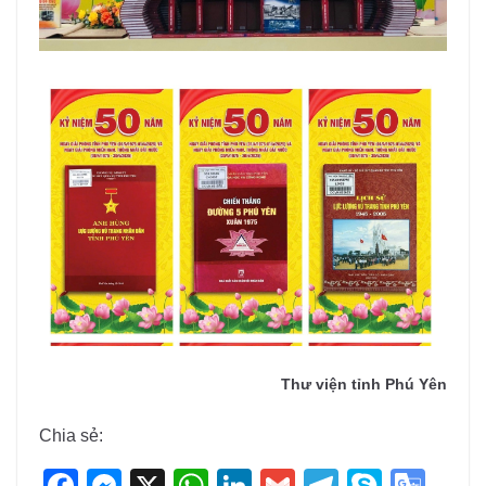
Thư viện tỉnh Phú Yên
Chia sẻ:
F
M
X
W
Li
G
T
S
G