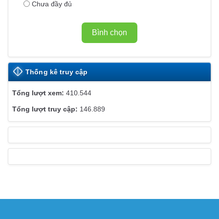
Chưa đầy đủ
B
S
I
Bình chọn
T
E
Thống kê truy cập
410.544
146.889