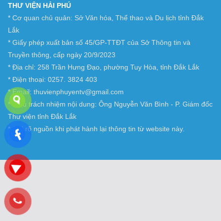
THƯ VIỆN HẢI PHÚ
* Cơ quan chủ quản: Sở Văn hóa, Thể thao và Du lịch tỉnh Đắk
Lắk
* Giấy phép xuất bản số 45/GP-TTĐT của Sở Thông tin và
Truyền thông, cấp ngày 20/9/2023
* Địa chỉ: 258 Trần Hưng Đạo, phường Tuy Hòa, tỉnh Đắk Lắk
* Điện thoại: 0257. 3824 403
* Email: thuvienphuyentv@gmail.com
* Chịu trách nhiệm nội dung: Ông Nguyễn Văn Bình - P. Giám đốc
Thư viện tỉnh Đắk Lắk
* Ghi rõ nguồn khi phát hành lại thông tin từ website này.