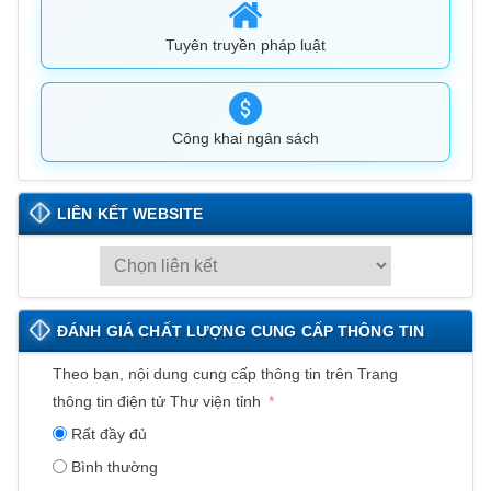
Tuyên truyền pháp luật
Công khai ngân sách
LIÊN KẾT WEBSITE
L
I
Ê
ĐÁNH GIÁ CHẤT LƯỢNG CUNG CẤP THÔNG TIN
N
K
Theo bạn, nội dung cung cấp thông tin trên Trang
Ế
thông tin điện tử Thư viện tỉnh
T
Rất đầy đủ
W
Bình thường
E