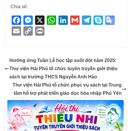
Chia sẻ:
F
M
X
W
Li
G
T
S
G
a
e
h
n
m
el
ky
o
E
C
Pr
c
ss
at
k
ail
e
p
o
m
o
in
e
e
s
e
gr
e
gl
ail
p
t
b
n
A
dI
a
e
y
Hưởng ứng Tuần Lễ học tập suốt đời năm 2025:
o
g
p
n
m
Tr
Li
Thư viện Hải Phú tổ chức tuyên truyền giới thiệu
o
er
p
a
n
sách tại trường THCS Nguyễn Anh Hào
k
n
k
Thư viện Hải Phú tổ chức phục vụ sách tại Trung
sl
tâm hỗ trợ phát triển giáo dục hòa nhập Phú Yên
at
e