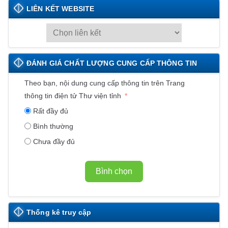
LIÊN KẾT WEBSITE
L
I
Ê
ĐÁNH GIÁ CHẤT LƯỢNG CUNG CẤP THÔNG TIN
N
K
Theo bạn, nội dung cung cấp thông tin trên Trang
Ế
thông tin điện tử Thư viện tỉnh
T
Rất đầy đủ
W
Bình thường
E
Chưa đầy đủ
B
S
I
Bình chọn
T
E
Thống kê truy cập