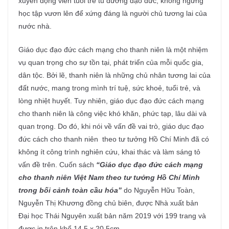
xuyên động viên tuổi trẻ tu dưỡng đạo đức, không ngừng
học tập vươn lên để xứng đáng là người chủ tương lai của
nước nhà.
Giáo dục đạo đức cách mạng cho thanh niên là một nhiệm
vụ quan trọng cho sự tồn tại, phát triển của mỗi quốc gia,
dân tộc. Bởi lẽ, thanh niên là những chủ nhân tương lai của
đất nước, mang trong mình trí tuệ, sức khoẻ, tuổi trẻ, và
lòng nhiệt huyết. Tuy nhiên, giáo dục đạo đức cách mạng
cho thanh niên là công việc khó khăn, phức tạp, lâu dài và
quan trọng. Do đó, khi nói về vấn đề vai trò, giáo dục đạo
đức cách cho thanh niên theo tư tưởng Hồ Chí Minh đã có
không ít công trình nghiên cứu, khai thác và làm sáng tỏ
vấn đề trên. Cuốn sách
“Giáo dục đạo đức cách mạng
cho thanh niên Việt Nam theo tư tưởng Hồ Chí Minh
trong bối cảnh toàn cầu hóa”
do Nguyễn Hữu Toàn,
Nguyễn Thị Khương đồng chủ biên, được Nhà xuất bản
Đại học Thái Nguyên xuất bản năm 2019 với 199 trang và
được in trên khổ 14,5 x 20,5cm.