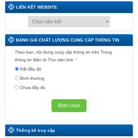
LIÊN KẾT WEBSITE
L
I
Ê
ĐÁNH GIÁ CHẤT LƯỢNG CUNG CẤP THÔNG TIN
N
K
Theo bạn, nội dung cung cấp thông tin trên Trang
Ế
thông tin điện tử Thư viện tỉnh
T
Rất đầy đủ
W
Bình thường
E
Chưa đầy đủ
B
S
I
Bình chọn
T
E
Thống kê truy cập