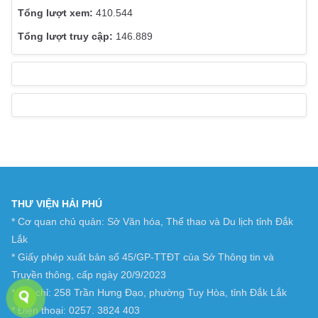
410.544
146.889
THƯ VIỆN HẢI PHÚ
* Cơ quan chủ quản: Sở Văn hóa, Thể thao và Du lịch tỉnh Đắk
Lắk
* Giấy phép xuất bản số 45/GP-TTĐT của Sở Thông tin và
Truyền thông, cấp ngày 20/9/2023
* Địa chỉ: 258 Trần Hưng Đạo, phường Tuy Hòa, tỉnh Đắk Lắk
* Điện thoại: 0257. 3824 403