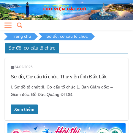
Skip
to
content
Trang chủ
Sơ đồ, cơ cấu tổ chức
Sơ đồ, cơ cấu tổ chức
24/02/2025
Sơ đồ, Cơ cấu tổ chức Thư viện tỉnh Đắk Lắk
I. Sơ đồ tổ chức:II. Cơ cấu tổ chức 1. Ban Giám đốc: –
Giám đốc: Đỗ Đức Quảng ĐTDĐ:
Xem thêm