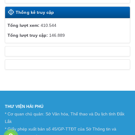
E
Thống kê truy cập
410.544
146.889
THƯ VIỆN HẢI PHÚ
* Cơ quan chủ quản: Sở Văn hóa, Thể thao và Du lịch tỉnh Đắk
Lắk
* Giấy phép xuất bản số 45/GP-TTĐT của Sở Thông tin và