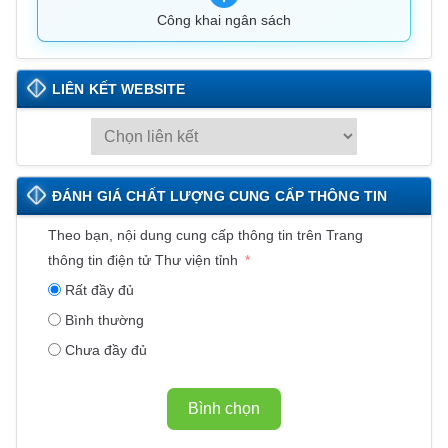
Công khai ngân sách
LIÊN KẾT WEBSITE
L
I
Ê
ĐÁNH GIÁ CHẤT LƯỢNG CUNG CẤP THÔNG TIN
N
K
Theo bạn, nội dung cung cấp thông tin trên Trang
Ế
thông tin điện tử Thư viện tỉnh
T
Rất đầy đủ
W
Bình thường
E
Chưa đầy đủ
B
S
I
Bình chọn
T