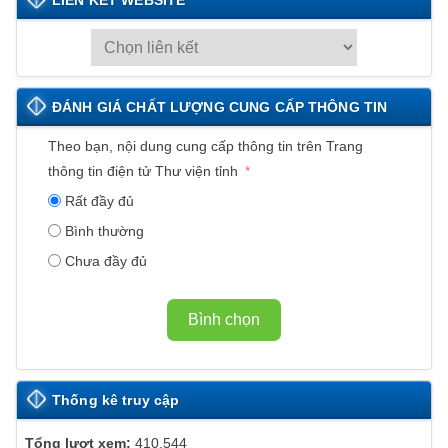
L
I
Ê
ĐÁNH GIÁ CHẤT LƯỢNG CUNG CẤP THÔNG TIN
N
K
Theo bạn, nội dung cung cấp thông tin trên Trang
Ế
thông tin điện tử Thư viện tỉnh
T
Rất đầy đủ
W
Bình thường
E
Chưa đầy đủ
B
S
I
Bình chọn
T
E
Thống kê truy cập
410.544