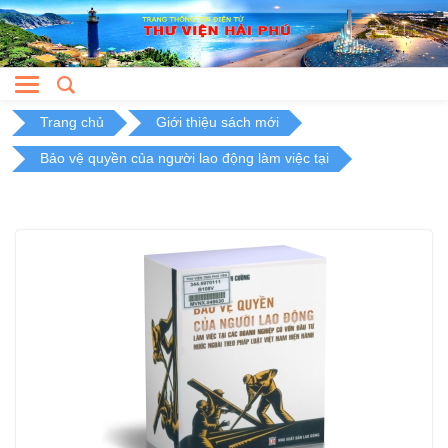
Skip
to
content
Trang chủ
Giới thiệu sách mới
Bảo vệ quyền của người lao động làm việc tại