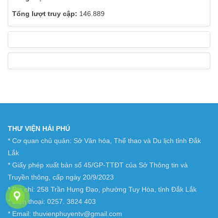
146.889
THƯ VIỆN HẢI PHÚ
* Cơ quan chủ quản: Sở Văn hóa, Thể thao và Du lịch tỉnh Đắk
Lắk
* Giấy phép xuất bản số 45/GP-TTĐT của Sở Thông tin và
Truyền thông, cấp ngày 20/9/2023
* Địa chỉ: 258 Trần Hưng Đạo, phường Tuy Hòa, tỉnh Đắk Lắk
* Điện thoại: 0257. 3824 403
* Email: thuvienphuyentv@gmail.com