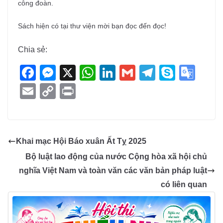
công đoàn.
Sách hiện có tại thư viện mời bạn đọc đến đọc!
Chia sẻ:
F
M
X
W
Li
G
T
S
G
a
e
h
n
m
el
ky
o
E
C
Pr
c
ss
at
k
ail
e
p
o
m
o
in
e
e
s
e
gr
e
gl
ail
p
t
b
n
A
dI
a
e
y
Khai mạc Hội Báo xuân Ất Tỵ 2025
o
g
p
n
m
Tr
Li
Bộ luật lao động của nước Cộng hòa xã hội chủ
o
er
p
a
n
nghĩa Việt Nam và toàn văn các văn bản pháp luật
k
n
k
có liên quan
sl
at